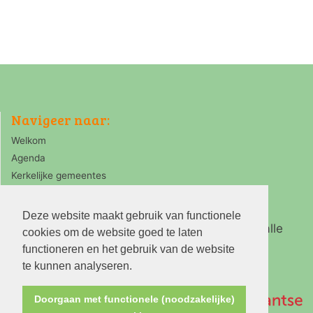
Navigeer naar:
Welkom
Agenda
Kerkelijke gemeentes
Deze website maakt gebruik van functionele
Ring Zaanstreek is de koepelorganisatie van alle
cookies om de website goed te laten
PKN kerken in de Zaanstreek
functioneren en het gebruik van de website
te kunnen analyseren.
Doorgaan met functionele (noodzakelijke)