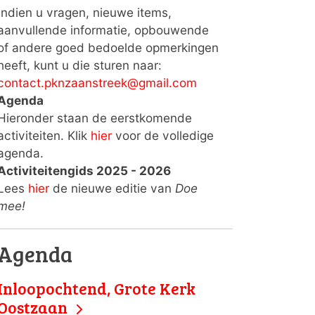
Indien u vragen, nieuwe items,
aanvullende informatie, opbouwende
of andere goed bedoelde opmerkingen
heeft, kunt u die sturen naar:
contact.pknzaanstreek@gmail.com
Agenda
Hieronder staan de eerstkomende
activiteiten. Klik
hier
voor de volledige
agenda.
Activiteitengids 2025 - 2026
Lees
hier
de nieuwe editie van
Doe
mee!
Agenda
Inloopochtend, Grote Kerk
Oostzaan