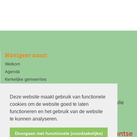
Navigeer naar:
Welkom
Agenda
Kerkelijke gemeentes
Deze website maakt gebruik van functionele
Ring Zaanstreek is de koepelorganisatie van alle
cookies om de website goed te laten
PKN kerken in de Zaanstreek
functioneren en het gebruik van de website
te kunnen analyseren.
Doorgaan met functionele (noodzakelijke)