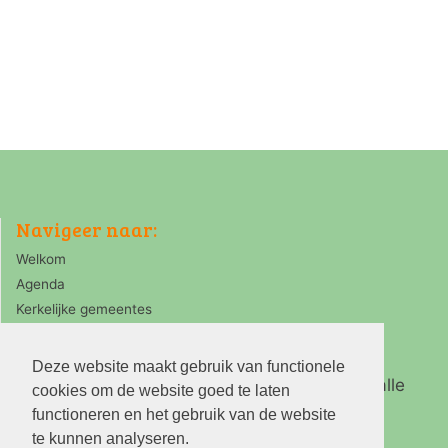
Navigeer naar:
Welkom
Agenda
Kerkelijke gemeentes
Deze website maakt gebruik van functionele
Ring Zaanstreek is de koepelorganisatie van alle
cookies om de website goed te laten
PKN kerken in de Zaanstreek
functioneren en het gebruik van de website
te kunnen analyseren.